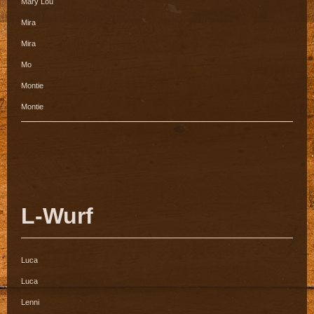
Mary Lou
Mira
Mira
Mo
Montie
Montie
L-Wurf
Luca
Luca
Lenni